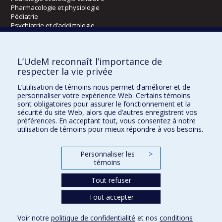
Pharmacologie et physiologie
Pédiatrie
Psychiatrie et d’addictologie
Radiologie, radio-oncologie et médecine nucléaire
L’UdeM reconnaît l’importance de
Écoles
respecter la vie privée
Kinésiologie et des sciences de l’activité physique
L’utilisation de témoins nous permet d’améliorer et de
Orthophonie et audiologie
personnaliser votre expérience Web. Certains témoins
Réadaptation
sont obligatoires pour assurer le fonctionnement et la
sécurité du site Web, alors que d’autres enregistrent vos
préférences. En acceptant tout, vous consentez à notre
Directions
utilisation de témoins pour mieux répondre à vos besoins.
DPC
CPASS
Personnaliser les
>
Éthique clinique
témoins
Tout refuser
Tout accepter
Voir notre
politique de confidentialité
et nos
conditions