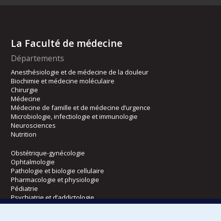
La Faculté de médecine
Départements
Anesthésiologie et de médecine de la douleur
Biochimie et médecine moléculaire
Chirurgie
Médecine
Médecine de famille et de médecine d’urgence
Microbiologie, infectiologie et immunologie
Neurosciences
Nutrition
Obstétrique-gynécologie
Ophtalmologie
Pathologie et biologie cellulaire
Pharmacologie et physiologie
Pédiatrie
Psychiatrie et d’addictologie
Radiologie, radio-oncologie et médecine nucléaire