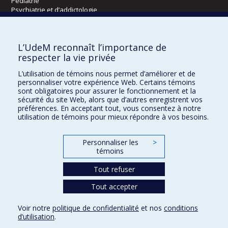
Pédiatrie
Psychiatrie et d’addictologie
Radiologie, radio-oncologie et médecine nucléaire
L’UdeM reconnaît l’importance de
Écoles
respecter la vie privée
Kinésiologie et des sciences de l’activité physique
L’utilisation de témoins nous permet d’améliorer et de
Orthophonie et audiologie
personnaliser votre expérience Web. Certains témoins
Réadaptation
sont obligatoires pour assurer le fonctionnement et la
sécurité du site Web, alors que d’autres enregistrent vos
préférences. En acceptant tout, vous consentez à notre
Directions
utilisation de témoins pour mieux répondre à vos besoins.
DPC
CPASS
Personnaliser les
>
Éthique clinique
témoins
Tout refuser
Tout accepter
Voir notre
politique de confidentialité
et nos
conditions
Confidentialité
Conditions d’utilisation
Paramètres des témoins
d’utilisation
.