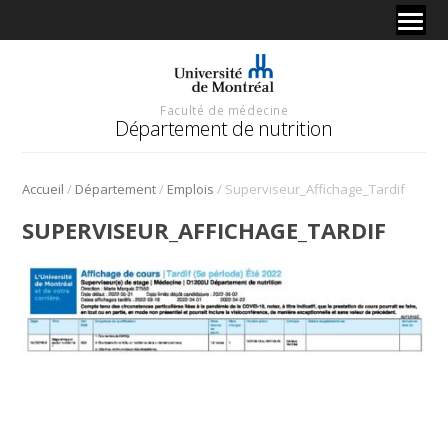
Faculté de médecine
Département de nutrition
/
/
/
Accueil
Département
Emplois
Superviseur_Affichage_Tardif
SUPERVISEUR_AFFICHAGE_TARDIF