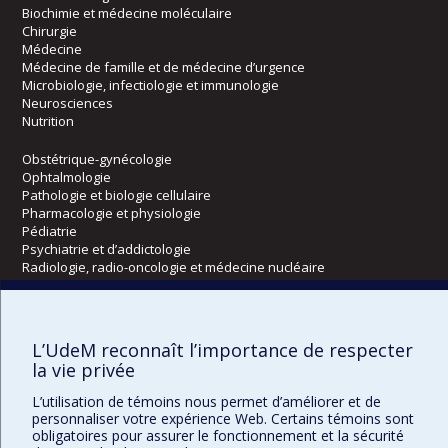
Biochimie et médecine moléculaire
Chirurgie
Médecine
Médecine de famille et de médecine d’urgence
Microbiologie, infectiologie et immunologie
Neurosciences
Nutrition
Obstétrique-gynécologie
Ophtalmologie
Pathologie et biologie cellulaire
Pharmacologie et physiologie
Pédiatrie
Psychiatrie et d’addictologie
Radiologie, radio-oncologie et médecine nucléaire
Écoles
L’UdeM reconnaît l’importance de respecter
Kinésiologie et des sciences de l’activité physique
la vie privée
Orthophonie et audiologie
Réadaptation
L’utilisation de témoins nous permet d’améliorer et de
personnaliser votre expérience Web. Certains témoins sont
obligatoires pour assurer le fonctionnement et la sécurité
Directions