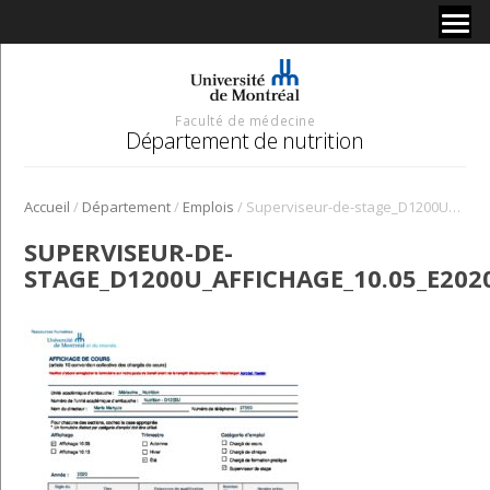
Faculté de médecine
Département de nutrition
/
/
/
Accueil
Département
Emplois
Superviseur-de-stage_D1200U_Affichage_10.05_E2020
SUPERVISEUR-DE-
STAGE_D1200U_AFFICHAGE_10.05_E202