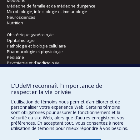
Médecine
Médecine de famille et de médecine d’urgence
Microbiologie, infectiologie et immunologie
Neurosciences
Nutrition
Obstétrique-gynécologie
Ophtalmologie
Pathologie et biologie cellulaire
Pharmacologie et physiologie
Pédiatrie
Psychiatrie et d’addictologie
Radiologie, radio-oncologie et médecine nucléaire
L’UdeM reconnaît l’importance de
Écoles
respecter la vie privée
Kinésiologie et des sciences de l’activité physique
L’utilisation de témoins nous permet d’améliorer et de
Orthophonie et audiologie
personnaliser votre expérience Web. Certains témoins
Réadaptation
sont obligatoires pour assurer le fonctionnement et la
sécurité du site Web, alors que d’autres enregistrent vos
préférences. En acceptant tout, vous consentez à notre
Directions
utilisation de témoins pour mieux répondre à vos besoins.
DPC
CPASS