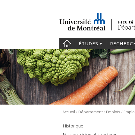
Faculté
Départ
ÉTUDES
RECHERC
/
/
/
Accueil
Département
Emplois
Emplo
Historique
Mission, vision et structures