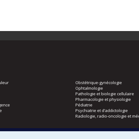
uleur
Obstétrique-gynécologie
Ophtalmologie
Pathologie et biologie cellulaire
Pharmacologie et physiologie
gence
Pédiatrie
ie
Psychiatrie et d’addictologie
Radiologie, radio-oncologie et mé
Directions