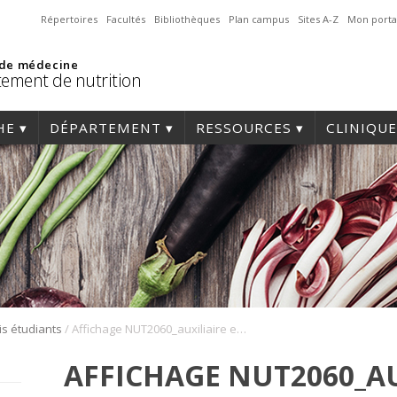
Répertoires
Facultés
Bibliothèques
Plan campus
Sites A-Z
Mon porta
 de médecine
ement de nutrition
HE
DÉPARTEMENT
RESSOURCES
CLINIQUE
/
is étudiants
Affichage NUT2060_auxiliaire enseignement_H26
AFFICHAGE NUT2060_AU