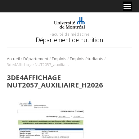
Faculté de médecine
Département de nutrition
/
/
/
/
Accueil
Département
Emplois
Emplois étudiants
3de4Affichage NUT2057_auxiliaire_H2026
3DE4AFFICHAGE
NUT2057_AUXILIAIRE_H2026