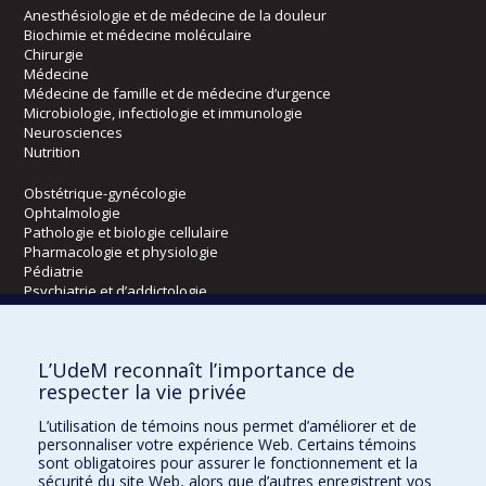
Anesthésiologie et de médecine de la douleur
Biochimie et médecine moléculaire
Chirurgie
Médecine
Médecine de famille et de médecine d’urgence
Microbiologie, infectiologie et immunologie
Neurosciences
Nutrition
Obstétrique-gynécologie
Ophtalmologie
Pathologie et biologie cellulaire
Pharmacologie et physiologie
Pédiatrie
Psychiatrie et d’addictologie
Radiologie, radio-oncologie et médecine nucléaire
L’UdeM reconnaît l’importance de
Écoles
respecter la vie privée
Kinésiologie et des sciences de l’activité physique
L’utilisation de témoins nous permet d’améliorer et de
Orthophonie et audiologie
personnaliser votre expérience Web. Certains témoins
Réadaptation
sont obligatoires pour assurer le fonctionnement et la
sécurité du site Web, alors que d’autres enregistrent vos