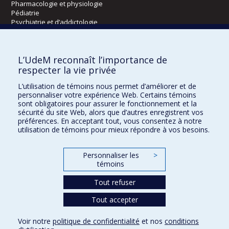
Pharmacologie et physiologie
Pédiatrie
Psychiatrie et d’addictologie
Radiologie, radio-oncologie et médecine nucléaire
L’UdeM reconnaît l’importance de
Écoles
respecter la vie privée
Kinésiologie et des sciences de l’activité physique
L’utilisation de témoins nous permet d’améliorer et de
Orthophonie et audiologie
personnaliser votre expérience Web. Certains témoins
Réadaptation
sont obligatoires pour assurer le fonctionnement et la
sécurité du site Web, alors que d’autres enregistrent vos
préférences. En acceptant tout, vous consentez à notre
Directions
utilisation de témoins pour mieux répondre à vos besoins.
DPC
CPASS
Personnaliser les
>
Éthique clinique
témoins
Tout refuser
Tout accepter
Voir notre
politique de confidentialité
et nos
conditions
Confidentialité
Conditions d’utilisation
Paramètres des témoins