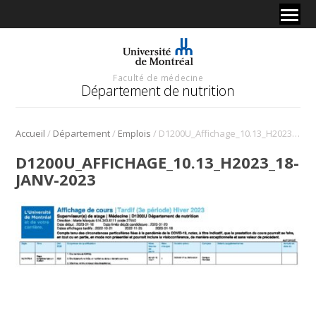
Faculté de médecine
Département de nutrition
/
/
/
Accueil
Département
Emplois
D1200U_Affichage_10.13_H2023_18-janv-2023
D1200U_AFFICHAGE_10.13_H2023_18-
JANV-2023