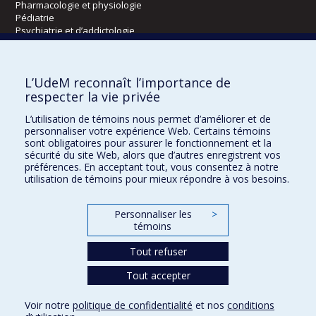
Pharmacologie et physiologie
Pédiatrie
Psychiatrie et d’addictologie
Radiologie, radio-oncologie et médecine nucléaire
L’UdeM reconnaît l’importance de
Écoles
respecter la vie privée
Kinésiologie et des sciences de l’activité physique
L’utilisation de témoins nous permet d’améliorer et de
Orthophonie et audiologie
personnaliser votre expérience Web. Certains témoins
Réadaptation
sont obligatoires pour assurer le fonctionnement et la
sécurité du site Web, alors que d’autres enregistrent vos
préférences. En acceptant tout, vous consentez à notre
Directions
utilisation de témoins pour mieux répondre à vos besoins.
DPC
CPASS
Personnaliser les
>
Éthique clinique
témoins
Tout refuser
Tout accepter
Voir notre
politique de confidentialité
et nos
conditions
Confidentialité
Conditions d’utilisation
Paramètres des témoins