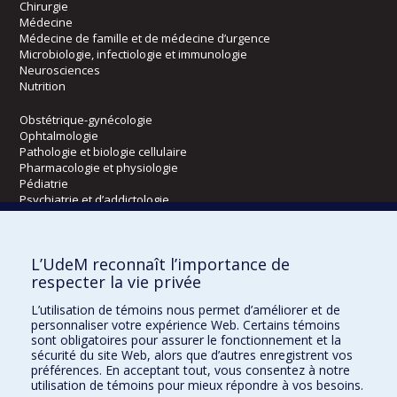
Chirurgie
Médecine
Médecine de famille et de médecine d’urgence
Microbiologie, infectiologie et immunologie
Neurosciences
Nutrition
Obstétrique-gynécologie
Ophtalmologie
Pathologie et biologie cellulaire
Pharmacologie et physiologie
Pédiatrie
Psychiatrie et d’addictologie
Radiologie, radio-oncologie et médecine nucléaire
L’UdeM reconnaît l’importance de
Écoles
respecter la vie privée
Kinésiologie et des sciences de l’activité physique
L’utilisation de témoins nous permet d’améliorer et de
Orthophonie et audiologie
personnaliser votre expérience Web. Certains témoins
Réadaptation
sont obligatoires pour assurer le fonctionnement et la
sécurité du site Web, alors que d’autres enregistrent vos
préférences. En acceptant tout, vous consentez à notre
Directions
utilisation de témoins pour mieux répondre à vos besoins.