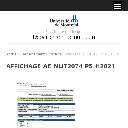
Faculté de médecine
Département de nutrition
/
/
/
Accueil
Département
Emplois
Affichage_AE_NUT2074_P5_H2021
AFFICHAGE_AE_NUT2074_P5_H2021