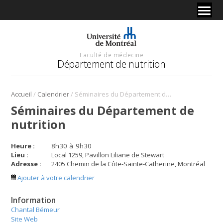
Faculté de médecine
Département de nutrition
/
/
Accueil
Calendrier
Séminaires du Département de nutrition
Séminaires du Département de
nutrition
Heure :
8
h
30
à
9
h
30
Lieu :
Local 1259, Pavillon Liliane de Stewart
Adresse :
2405 Chemin de la Côte-Sainte-Catherine, Montréal
Ajouter à votre calendrier
Information
Chantal Bémeur
Site Web