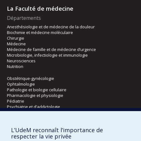
La Faculté de médecine
Départements
Anesthésiologie et de médecine de la douleur
Biochimie et médecine moléculaire
Chirurgie
Médecine
Médecine de famille et de médecine d’urgence
Microbiologie, infectiologie et immunologie
Neurosciences
Nutrition
Obstétrique-gynécologie
Ophtalmologie
Pathologie et biologie cellulaire
Pharmacologie et physiologie
Pédiatrie
Psychiatrie et d’addictologie
Radiologie, radio-oncologie et médecine nucléaire
L’UdeM reconnaît l’importance de
Écoles
respecter la vie privée