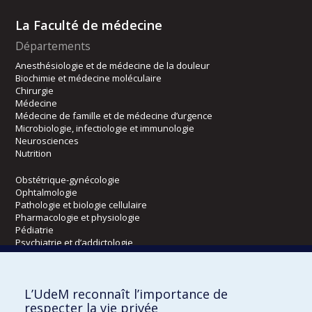
La Faculté de médecine
Départements
Anesthésiologie et de médecine de la douleur
Biochimie et médecine moléculaire
Chirurgie
Médecine
Médecine de famille et de médecine d’urgence
Microbiologie, infectiologie et immunologie
Neurosciences
Nutrition
Obstétrique-gynécologie
Ophtalmologie
Pathologie et biologie cellulaire
Pharmacologie et physiologie
Pédiatrie
Psychiatrie et d’addictologie
Radiologie, radio-oncologie et médecine nucléaire
L’UdeM reconnaît l’importance de
Écoles
respecter la vie privée