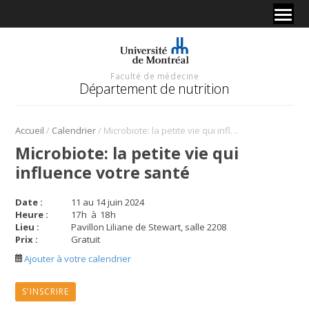
Faculté de médecine
Département de nutrition
/
/
Accueil
Calendrier
Microbiote: la petite vie qui influence votre santé
Microbiote: la petite vie qui
influence votre santé
Date :
11 au 14 juin 2024
Heure :
17
h
à
18
h
Lieu :
Pavillon Liliane de Stewart, salle 2208
Prix :
Gratuit
Ajouter à votre calendrier
S'INSCRIRE