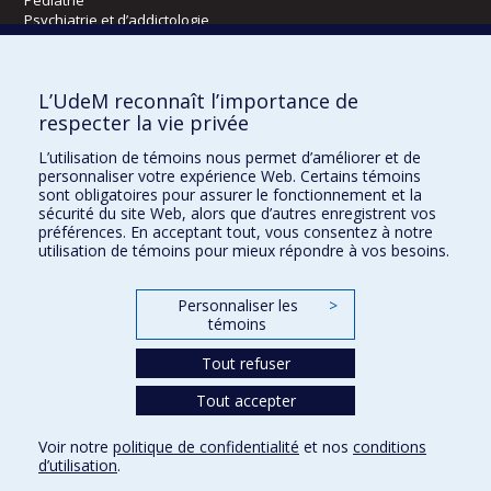
Psychiatrie et d’addictologie
Radiologie, radio-oncologie et médecine nucléaire
L’UdeM reconnaît l’importance de
Écoles
respecter la vie privée
Kinésiologie et des sciences de l’activité physique
L’utilisation de témoins nous permet d’améliorer et de
Orthophonie et audiologie
personnaliser votre expérience Web. Certains témoins
Réadaptation
sont obligatoires pour assurer le fonctionnement et la
sécurité du site Web, alors que d’autres enregistrent vos
préférences. En acceptant tout, vous consentez à notre
Directions
utilisation de témoins pour mieux répondre à vos besoins.
DPC
CPASS
Personnaliser les
>
Éthique clinique
témoins
Tout refuser
Tout accepter
Voir notre
politique de confidentialité
et nos
conditions
Confidentialité
Conditions d’utilisation
Paramètres des témoins
d’utilisation
.