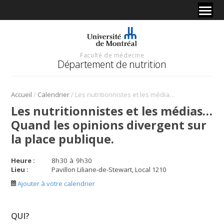
Faculté de médecine
Département de nutrition
/
/
Accueil
Calendrier
Les nutritionnistes et les médias… Quand les opinions divergent sur la place publique.
Les nutritionnistes et les médias…
Quand les opinions divergent sur
la place publique.
Heure :
8
h
30
à
9
h
30
Lieu :
Pavillon Liliane-de-Stewart, Local 1210
Ajouter à votre calendrier
QUI?