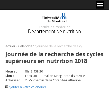
Faculté de médecine
Département de nutrition
/
/
Accueil
Calendrier
Journée de la recherche des cycles supérieurs en nutrition 2018
Journée de la recherche des cycles
supérieurs en nutrition 2018
Heure :
8
h
à
15
h
30
Lieu :
Local 3030, Pavillon Marguerite d'Youville
Adresse :
2375, chemin de la Côte Ste-Catherine
Ajouter à votre calendrier