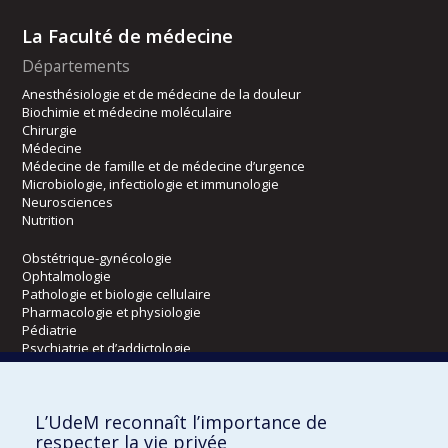
La Faculté de médecine
Départements
Anesthésiologie et de médecine de la douleur
Biochimie et médecine moléculaire
Chirurgie
Médecine
Médecine de famille et de médecine d’urgence
Microbiologie, infectiologie et immunologie
Neurosciences
Nutrition
Obstétrique-gynécologie
Ophtalmologie
Pathologie et biologie cellulaire
Pharmacologie et physiologie
Pédiatrie
Psychiatrie et d’addictologie
Radiologie, radio-oncologie et médecine nucléaire
L’UdeM reconnaît l’importance de
Écoles
respecter la vie privée