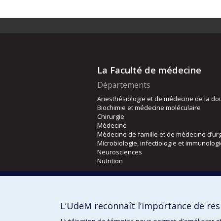
La Faculté de médecine
Départements
Anesthésiologie et de médecine de la do
Biochimie et médecine moléculaire
Chirurgie
Médecine
Médecine de famille et de médecine d’ur
Microbiologie, infectiologie et immunolog
Neurosciences
Nutrition
Écoles
Kinésiologie et des sciences de l’activité
L’UdeM reconnaît l’importance de resp
Orthophonie et audiologie
Réadaptation