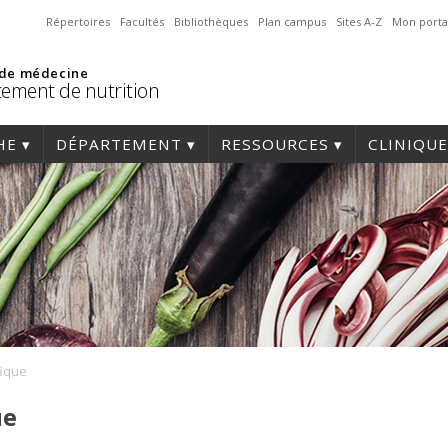
Répertoires
Facultés
Bibliothèques
Plan campus
Sites A-Z
Mon porta
 de médecine
ement de nutrition
HE
DÉPARTEMENT
RESSOURCES
CLINIQUE
fique
ue