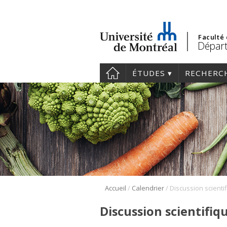
Faculté
Départ
ÉTUDES
RECHERC
/
/
Accueil
Calendrier
Discussion scienti
Discussion scientifiq