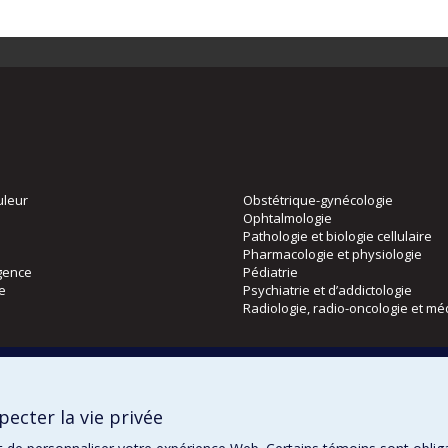
uleur
Obstétrique-gynécologie
Ophtalmologie
Pathologie et biologie cellulaire
Pharmacologie et physiologie
gence
Pédiatrie
ie
Psychiatrie et d’addictologie
Radiologie, radio-oncologie et mé
Directions
 physique
DPC
ecter la vie privée
CPASS
Éthique clinique