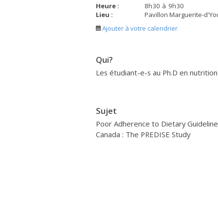
Heure :
8
h
30
à
9
h
30
Lieu :
Pavillon Marguerite-d'You
Ajouter à votre calendrier
Qui?
Les étudiant-e-s au Ph.D en nutrition
Sujet
Poor Adherence to Dietary Guidelin
Canada : The PREDISE Study