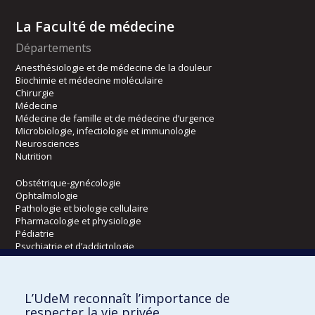
La Faculté de médecine
Départements
Anesthésiologie et de médecine de la douleur
Biochimie et médecine moléculaire
Chirurgie
Médecine
Médecine de famille et de médecine d’urgence
Microbiologie, infectiologie et immunologie
Neurosciences
Nutrition
Obstétrique-gynécologie
Ophtalmologie
Pathologie et biologie cellulaire
Pharmacologie et physiologie
Pédiatrie
Psychiatrie et d’addictologie
Radiologie, radio-oncologie et médecine nucléaire
L’UdeM reconnaît l’importance de
Écoles
respecter la vie privée