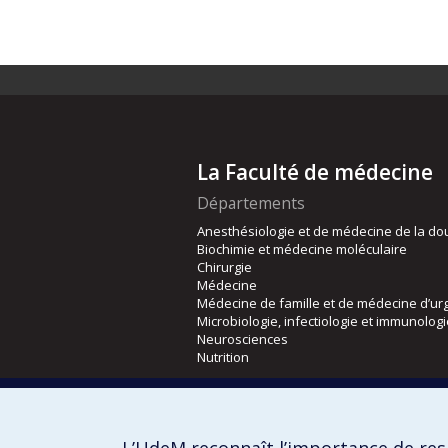
La Faculté de médecine
Départements
Anesthésiologie et de médecine de la do
Biochimie et médecine moléculaire
Chirurgie
Médecine
Médecine de famille et de médecine d’ur
Microbiologie, infectiologie et immunolog
Neurosciences
Nutrition
Écoles
Kinésiologie et des sciences de l’activité