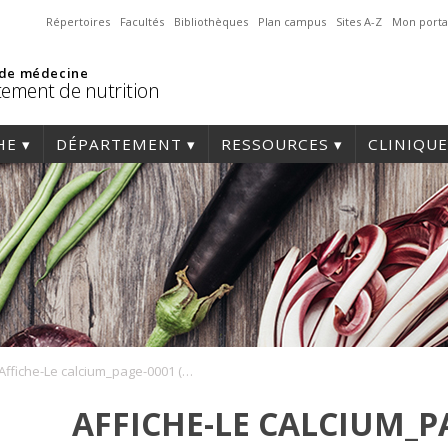
Répertoires
Facultés
Bibliothèques
Plan campus
Sites A-Z
Mon porta
 de médecine
ement de nutrition
HE
DÉPARTEMENT
RESSOURCES
CLINIQUE
Affiche-Le calcium_page-0001 (1) (1)
AFFICHE-LE CALCIUM_PAG