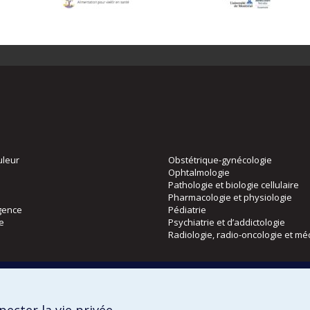
uleur
Obstétrique-gynécologie
Ophtalmologie
Pathologie et biologie cellulaire
Pharmacologie et physiologie
gence
Pédiatrie
ie
Psychiatrie et d’addictologie
Radiologie, radio-oncologie et mé
Directions
 physique
DPC