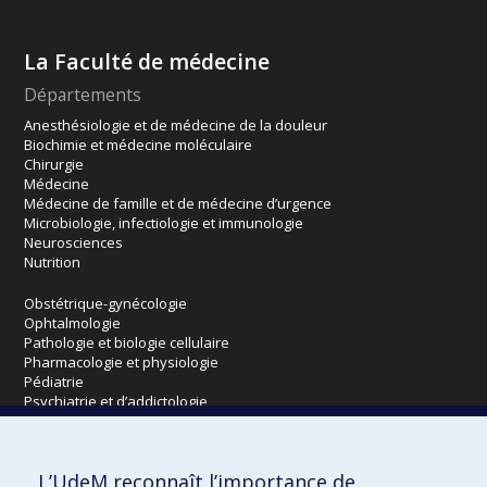
La Faculté de médecine
Départements
Anesthésiologie et de médecine de la douleur
Biochimie et médecine moléculaire
Chirurgie
Médecine
Médecine de famille et de médecine d’urgence
Microbiologie, infectiologie et immunologie
Neurosciences
Nutrition
Obstétrique-gynécologie
Ophtalmologie
Pathologie et biologie cellulaire
Pharmacologie et physiologie
Pédiatrie
Psychiatrie et d’addictologie
Radiologie, radio-oncologie et médecine nucléaire
L’UdeM reconnaît l’importance de