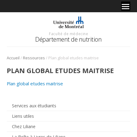
Faculté de médecine
Département de nutrition
/
/
Accueil
Ressources
Plan global etudes maitrise
PLAN GLOBAL ETUDES MAITRISE
Plan global etudes maitrise
Services aux étudiants
Liens utiles
Chez Liliane
La Boîte à Livres de Liliane