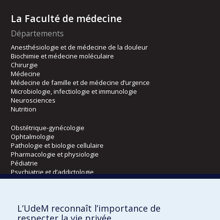
La Faculté de médecine
Départements
Anesthésiologie et de médecine de la douleur
Biochimie et médecine moléculaire
Chirurgie
Médecine
Médecine de famille et de médecine d’urgence
Microbiologie, infectiologie et immunologie
Neurosciences
Nutrition
Obstétrique-gynécologie
Ophtalmologie
Pathologie et biologie cellulaire
Pharmacologie et physiologie
Pédiatrie
Psychiatrie et d’addictologie
Radiologie, radio-oncologie et médecine nucléaire
L’UdeM reconnaît l’importance de
Écoles
respecter la vie privée