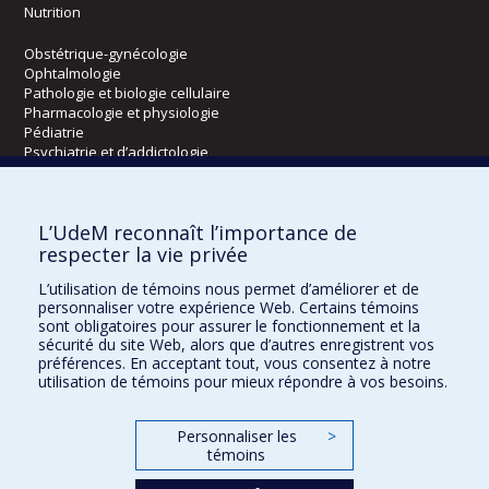
Nutrition
Obstétrique-gynécologie
Ophtalmologie
Pathologie et biologie cellulaire
Pharmacologie et physiologie
Pédiatrie
Psychiatrie et d’addictologie
Radiologie, radio-oncologie et médecine nucléaire
L’UdeM reconnaît l’importance de
Écoles
respecter la vie privée
Kinésiologie et des sciences de l’activité physique
L’utilisation de témoins nous permet d’améliorer et de
Orthophonie et audiologie
personnaliser votre expérience Web. Certains témoins
Réadaptation
sont obligatoires pour assurer le fonctionnement et la
sécurité du site Web, alors que d’autres enregistrent vos
préférences. En acceptant tout, vous consentez à notre
Directions
utilisation de témoins pour mieux répondre à vos besoins.
DPC
CPASS
Personnaliser les
>
Éthique clinique
témoins