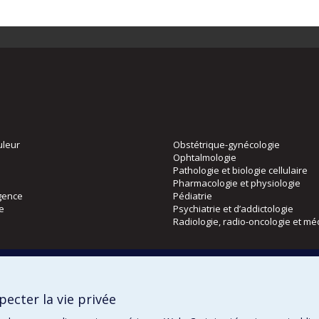
uleur
Obstétrique-gynécologie
Ophtalmologie
Pathologie et biologie cellulaire
Pharmacologie et physiologie
gence
Pédiatrie
ie
Psychiatrie et d’addictologie
Radiologie, radio-oncologie et mé
Directions
 physique
DPC
ecter la vie privée
CPASS
Éthique clinique