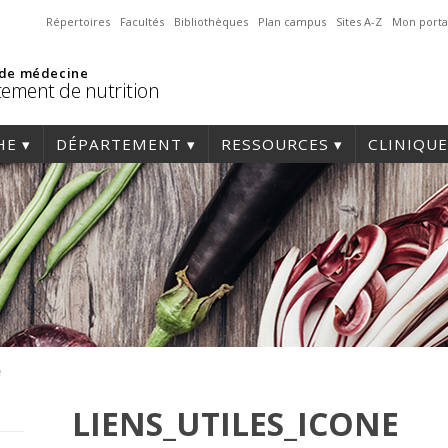
Répertoires
Facultés
Bibliothèques
Plan campus
Sites A-Z
Mon porta
 de médecine
ement de nutrition
HE
DÉPARTEMENT
RESSOURCES
CLINIQUE
e
LIENS_UTILES_ICONE