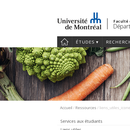
Faculté
Départ
ÉTUDES
RECHERC
/
/
Accueil
Ressources
liens_utiles_icon
Services aux étudiants
Liens utiles