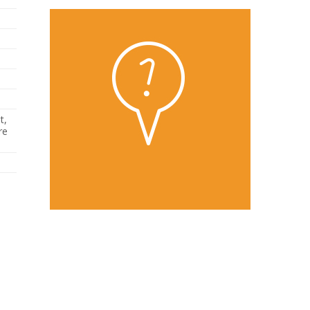
t,
re