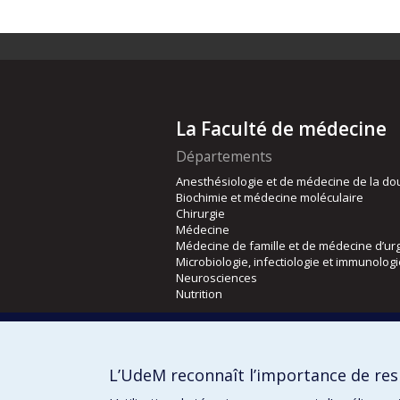
La Faculté de médecine
Départements
Anesthésiologie et de médecine de la do
Biochimie et médecine moléculaire
Chirurgie
Médecine
Médecine de famille et de médecine d’ur
Microbiologie, infectiologie et immunolog
Neurosciences
Nutrition
Écoles
Kinésiologie et des sciences de l’activité
L’UdeM reconnaît l’importance de resp
Orthophonie et audiologie
Réadaptation