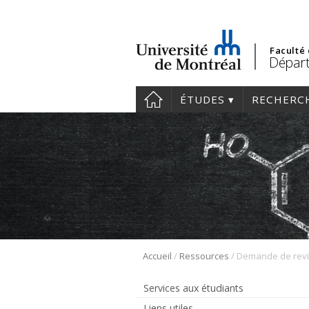
Faculté
Départ
ÉTUDES
RECHERC
/
/
Accueil
Ressources
Demande de revi
Services aux étudiants
Liens utiles