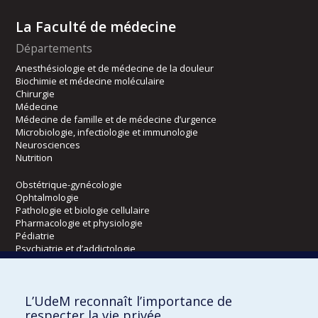
La Faculté de médecine
Départements
Anesthésiologie et de médecine de la douleur
Biochimie et médecine moléculaire
Chirurgie
Médecine
Médecine de famille et de médecine d’urgence
Microbiologie, infectiologie et immunologie
Neurosciences
Nutrition
Obstétrique-gynécologie
Ophtalmologie
Pathologie et biologie cellulaire
Pharmacologie et physiologie
Pédiatrie
Psychiatrie et d’addictologie
Radiologie, radio-oncologie et médecine nucléaire
L’UdeM reconnaît l’importance de
Écoles
respecter la vie privée