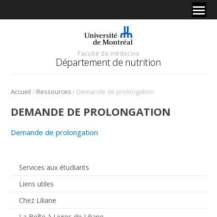
Faculté de médecine
Département de nutrition
/
/
Accueil
Ressources
Demande de prolongation
DEMANDE DE PROLONGATION
Demande de prolongation
Services aux étudiants
Liens utiles
Chez Liliane
La Boîte à Livres de Liliane