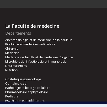
La Faculté de médecine
Départements
Anesthésiologie et de médecine de la douleur
Biochimie et médecine moléculaire
Chirurgie
Médecine
Médecine de famille et de médecine d’urgence
Microbiologie, infectiologie et immunologie
Neurosciences
Nutrition
Obstétrique-gynécologie
Ophtalmologie
Pathologie et biologie cellulaire
Pharmacologie et physiologie
Pédiatrie
Psychiatrie et d’addictologie
Radiologie, radio-oncologie et médecine nucléaire