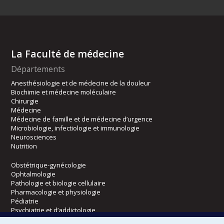
La Faculté de médecine
Départements
Anesthésiologie et de médecine de la douleur
Biochimie et médecine moléculaire
Chirurgie
Médecine
Médecine de famille et de médecine d’urgence
Microbiologie, infectiologie et immunologie
Neurosciences
Nutrition
Obstétrique-gynécologie
Ophtalmologie
Pathologie et biologie cellulaire
Pharmacologie et physiologie
Pédiatrie
Psychiatrie et d’addictologie
Radiologie, radio-oncologie et médecine nucléaire