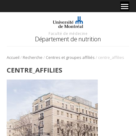
Faculté de médecine
Département de nutrition
/
/
/
Accueil
Recherche
Centres et groupes affiliés
centre_affilies
CENTRE_AFFILIES