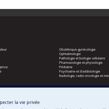
uleur
Obstétrique-gynécologie
Ophtalmologie
Pathologie et biologie cellulaire
Pharmacologie et physiologie
gence
Pédiatrie
ie
Psychiatrie et d’addictologie
Radiologie, radio-oncologie et mé
Directions
 physique
DPC
ecter la vie privée
CPASS
Éthique clinique