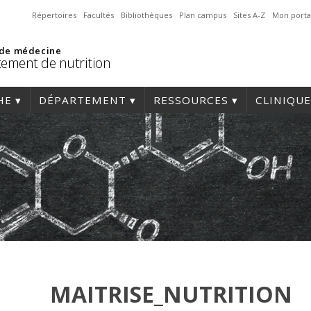
Répertoires
Facultés
Bibliothèques
Plan campus
Sites A-Z
Mon porta
 de médecine
ement de nutrition
HE
DÉPARTEMENT
RESSOURCES
CLINIQUE
MAITRISE_NUTRITION