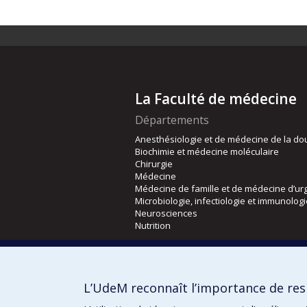
La Faculté de médecine
Départements
Anesthésiologie et de médecine de la do
Biochimie et médecine moléculaire
Chirurgie
Médecine
Médecine de famille et de médecine d’ur
Microbiologie, infectiologie et immunolog
Neurosciences
Nutrition
Écoles
Kinésiologie et des sciences de l’activité
L’UdeM reconnaît l’importance de resp
Orthophonie et audiologie
Réadaptation