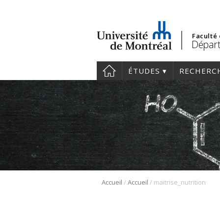
Faculté
Départ
ÉTUDES
RECHERC
/
/
Accueil
Accueil
maitrise_nutrition