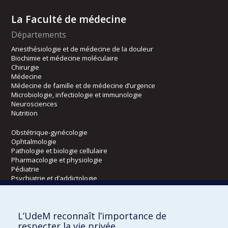
La Faculté de médecine
Départements
Anesthésiologie et de médecine de la douleur
Biochimie et médecine moléculaire
Chirurgie
Médecine
Médecine de famille et de médecine d’urgence
Microbiologie, infectiologie et immunologie
Neurosciences
Nutrition
Obstétrique-gynécologie
Ophtalmologie
Pathologie et biologie cellulaire
Pharmacologie et physiologie
Pédiatrie
Psychiatrie et d’addictologie
Radiologie, radio-oncologie et médecine nucléaire
L’UdeM reconnaît l’importance de
Écoles
respecter la vie privée